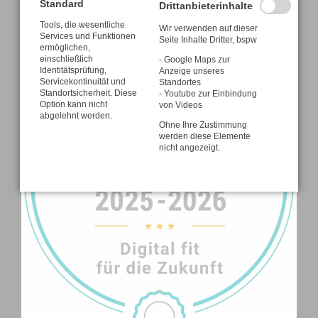
Standard
Drittanbieterinhalte
Gymnasium der Klassenstufen 5-12 mit schulartspezifischen Profilen ab
Tools, die wesentliche
Wir verwenden auf dieser
Klasse 8
Services und Funktionen
Seite Inhalte Dritter, bspw
ermöglichen,
einschließlich
- Google Maps zur
Identitätsprüfung,
Anzeige unseres
Servicekontinuität und
Standortes
Standortsicherheit. Diese
- Youtube zur Einbindung
Option kann nicht
von Videos
abgelehnt werden.
Ohne Ihre Zustimmung
werden diese Elemente
nicht angezeigt.