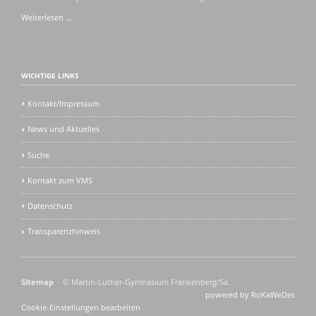
Schulbuchausgabe
Weiterlesen …
in
den
Ferien
WICHTIGE LINKS
Kontakt/Impressum
News und Aktuelles
Suche
Kontakt zum VMS
Datenschutz
Transparenzhinweis
Navigation
Sitemap
© Martin-Luther-Gymnasium Frankenberg/Sa.
überspringen
powered by RoKaWeDes
Cookie-Einstellungen bearbeiten