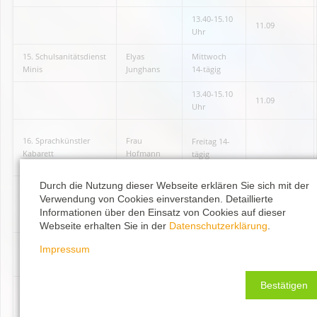
13.40-15.10
11.09
Uhr
15. Schulsanitätsdienst
Elyas
Mittwoch
Minis
Junghans
14-tägig
13.40-15.10
11.09
Uhr
16. Sprachkünstler
Frau
Freitag 14-
Kabarett
Hofmann
tägig
Durch die Nutzung dieser Webseite erklären Sie sich mit der
13.40-15.10
Verwendung von Cookies einverstanden. Detaillierte
11.01
Uhr
Informationen über den Einsatz von Cookies auf dieser
Webseite erhalten Sie in der
Datenschutzerklärung
.
Herr
Impressum
17. Sport Basketball
EVTH
Freitag
Fuhrmann
Bestätigen
15.30-17.00
Uhr