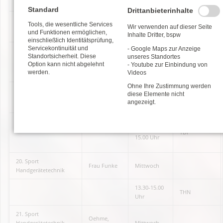
Standard
Drittanbieterinhalte
Tools, die wesentliche Services
18. Sport Basketball
Herr Meisel
Donnerstag
Wir verwenden auf dieser Seite
und Funktionen ermöglichen,
Inhalte Dritter, bspw
einschließlich Identitätsprüfung,
Servicekontinuität und
- Google Maps zur Anzeige
Standortsicherheit. Diese
unseres Standortes
13.30 -
TDF
Option kann nicht abgelehnt
- Youtube zur Einbindung von
15.00 Uhr
werden.
Videos
Ohne Ihre Zustimmung werden
19. Sport Fit durch
Herr
diese Elemente nicht
Mittwoch
Bewegung
Schuricht
angezeigt.
13.30 -
TDF
15.00 Uhr
20. Sport
Frau Funke
Mittwoch
Handgerätetechnik
13.30-15.00
THN
Uhr
21. Sport
Oehme,
Handgerätetechnik
Mittwoch