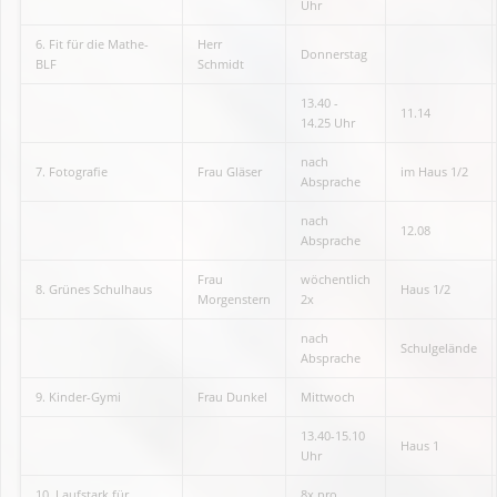
Uhr
6. Fit für die Mathe-
Herr
Donnerstag
BLF
Schmidt
13.40 -
11.14
14.25 Uhr
nach
7. Fotografie
Frau Gläser
im Haus 1/2
Absprache
nach
12.08
Absprache
Frau
wöchentlich
8. Grünes Schulhaus
Haus 1/2
Morgenstern
2x
nach
Schulgelände
Absprache
9. Kinder-Gymi
Frau Dunkel
Mittwoch
13.40-15.10
Haus 1
Uhr
10. Laufstark für
8x pro