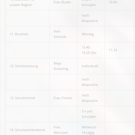
Frau Buske
10.04
unsere Region
Schuljahr
nach
Absprache
Herr
11. Russisch
Montag
Schmidt
13.40 -
11.14
14.25 Uhr
Maja
12. Schülerzeitung
individuell
Dudschig
nach
Absprache
nach
13. Schulchronik
Frau Fischer
Absprache
5 x pro
Schuljahr
Frau
Mittwoch
14. Schulsanitätsdienst
Weinzierl
14-tägig