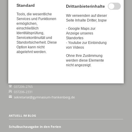
Standard
Drittanbieterinhalte
Tools, die wesentliche
Wir verwenden auf dieser
Services und Funktionen
Seite Inhalte Dritter, bspw
ermöglichen,
einschließlich
- Google Maps zur
Identitätsprüfung,
Anzeige unseres
Servicekontinuität und
Standortes
Standortsicherheit. Diese
- Youtube zur Einbindung
ADRESSE
Option kann nicht
von Videos
abgelehnt werden.
Ohne Ihre Zustimmung
Martin-Luther-Gymnasium Frankenberg/Sa.
werden diese Elemente
Lutherplatz 1
nicht angezeigt.
09669 Frankenberg/Sa.
Schule:
037206-2765
037206-2331
sekretariat@gymnasium-frankenberg.de
AKTUELL IM BLOG
Schulbuchausgabe in den Ferien