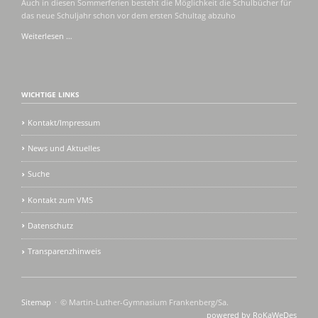
Auch in diesen Sommerferien besteht die Möglichkeit die Schulbücher für
das neue Schuljahr schon vor dem ersten Schultag abzuho
Schulbuchausgabe
Weiterlesen …
in
den
Ferien
WICHTIGE LINKS
Kontakt/Impressum
News und Aktuelles
Suche
Kontakt zum VMS
Datenschutz
Transparenzhinweis
Navigation
Sitemap
© Martin-Luther-Gymnasium Frankenberg/Sa.
überspringen
powered by RoKaWeDes