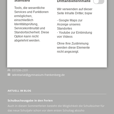
Standard
Drittanbieterinhalte
Tools, die wesentliche
Wir verwenden auf dieser
Services und Funktionen
Seite Inhalte Dritter, bspw
ermöglichen,
einschließlich
- Google Maps zur
Identitätsprüfung,
Anzeige unseres
Servicekontinuität und
Standortes
ADRESSE
Standortsicherheit. Diese
- Youtube zur Einbindung
Option kann nicht
von Videos
abgelehnt werden.
Martin-Luther-Gymnasium Frankenberg/Sa.
Ohne Ihre Zustimmung
Lutherplatz 1
werden diese Elemente
09669 Frankenberg/Sa.
nicht angezeigt.
Schule:
037206-2765
037206-2331
sekretariat@gymnasium-frankenberg.de
AKTUELL IM BLOG
Schulbuchausgabe in den Ferien
Auch in diesen Sommerferien besteht die Möglichkeit die Schulbücher für
das neue Schuljahr schon vor dem ersten Schultag abzuho