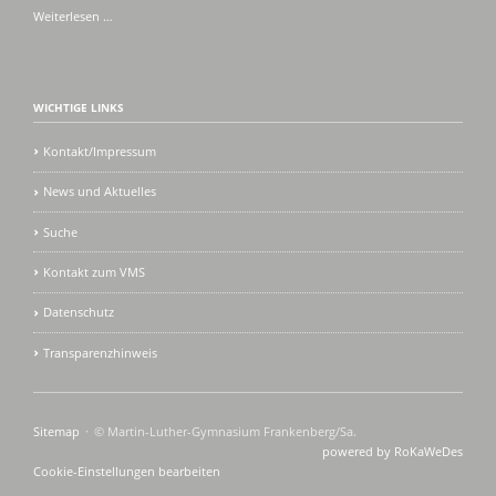
Schulbuchausgabe
Weiterlesen …
in
den
Ferien
WICHTIGE LINKS
Kontakt/Impressum
News und Aktuelles
Suche
Kontakt zum VMS
Datenschutz
Transparenzhinweis
Navigation
Sitemap
© Martin-Luther-Gymnasium Frankenberg/Sa.
überspringen
powered by RoKaWeDes
Cookie-Einstellungen bearbeiten