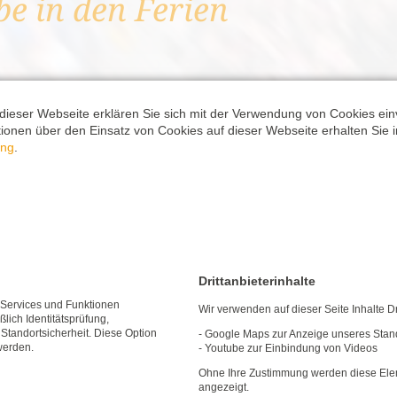
e in den Ferien
 Erneuerbaren Energien
ebote
dieser Webseite erklären Sie sich mit der Verwendung von Cookies ein
tzsuchende
ationen über den Einsatz von Cookies auf dieser Webseite erhalten Sie i
ung
.
, alle Jobs
latzsuchende
ternehmen
Drittanbieterinhalte
e Services und Funktionen
Wir verwenden auf dieser Seite Inhalte Dr
lich Identitätsprüfung,
 Standortsicherheit. Diese Option
- Google Maps zur Anzeige unseres Stan
werden.
- Youtube zur Einbindung von Videos
Ohne Ihre Zustimmung werden diese Ele
angezeigt.