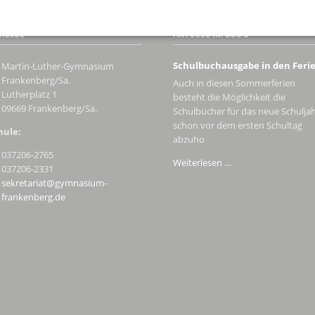
RESSE
AKTUELL IM BLOG
Schulbuchausgabe in den Feri
Martin-Luther-Gymnasium
Frankenberg/Sa.
Auch in diesen Sommerferien
Lutherplatz 1
besteht die Möglichkeit die
09669 Frankenberg/Sa.
Schulbücher für das neue Schulja
schon vor dem ersten Schultag
hule:
abzuho
037206-2765
Schulbuchausgabe
Weiterlesen …
037206-2331
in
sekretariat@gymnasium-
den
frankenberg.de
Ferien