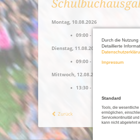
Schulbuchausgab
Martin Luther
Montag, 10.08.2026
Aktuelle Stellen in den
09:00 - 14:00 Uhr
Börse: Ausbildungsang
Durch die Nutzung 
Login: Ausbildungspla
Detaillierte Inform
Dienstag, 11.08.2026
Datenschutzerklär
Jobbörse - Eine Jobbörse
09:00 - 13:30 Uhr
Impressum
News für Ausbildungsp
Woche der offenen Un
Mittwoch, 12.08.2026
13:30 - 15:00 Uhr
Standard
Tools, die wesentlich
ermöglichen, einschließ
Zurück
Servicekontinuität und
kann nicht abgelehnt 