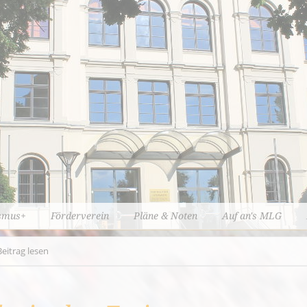
smus+
Förderverein
Pläne & Noten
Auf an's MLG
Beitrag lesen